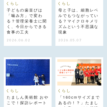
くらし
くらし
子どもの歯並びは
母と子は、細胞レベ
「噛み方」で変わ
ルでもつながってい
る？管理栄養士に聞
る？マイクロキメリ
く、今日からできる
ズムという不思議な
食事の工夫
現象
2026.06.02
2026.05.07
くらし
くらし
たましん美術館 おや
「160cmサイズまで
こで！探訪レポート
あるの！？」たまし