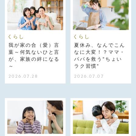
くらし
くらし
我が家の合（愛）言
夏休み、なんでこん
葉～何気ないひと言
なに大変！？ママ・
が、家族の絆になる
パパを救う"ちょい
～
ラク習慣"
2026.07.28
2026.07.07