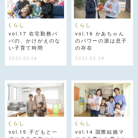
くらし
くらし
vol.17 在宅勤務パ
vol.16 かあちゃん
パの、かけがえのな
のパワーの源は息子
い子育て時間
の存在
2023.03.14
2023.02.28
くらし
くらし
vol.15 子どもと一
vol.14 国際結婚マ