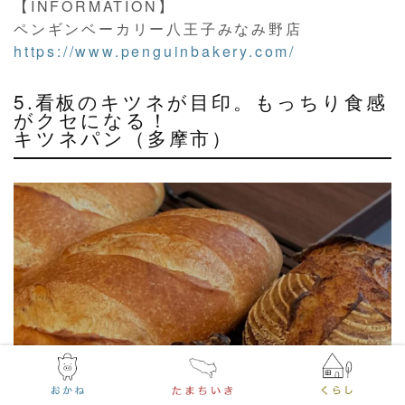
【INFORMATION】
ペンギンベーカリー八王子みなみ野店
https://www.penguinbakery.com/
5.看板のキツネが目印。もっちり食感
がクセになる！
キツネパン（多摩市）