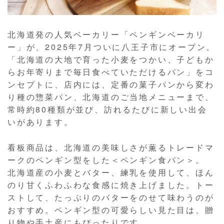
北海道発の人気ベーカリー「ペンギンベーカリ
ー」が、2025年7月ついに八王子市にオープン。
「北海道の大地で育った小麦をつかい、子どもか
らお年寄りまで毎日食べていただけるパン」をコ
ンセプトに、店内には、定番の菓子パンから変わ
り種の惣菜パン、北海道のご当地メニューまで、
常時約80種類が並び、訪れるたびに新しい出会
いがあります。
看板商品は、北海道の美味しさが薫るトレードマ
ークのペンギン型をした＜ペンギン食パン＞。
北海道産の小麦とバター、練乳を使用して、ほん
のり甘くふわふわな食感に焼き上げました。トー
ストして、たっぷりのバターをのせて味わうのが
おすすめ。ペンギン型の可愛らしい見た目は、贈
り物や手土産にもぴったりです。